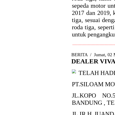
sepeda motor un
2017 dan 2019, 
tiga, sesuai den
roda tiga, seper
untuk pengangkut
BERITA
/
Jumat, 02 
DEALER VIV
TELAH HAD
PT.SILOAM M
JL.KOPO NO
BANDUNG , TE
JL.IR.H JUA