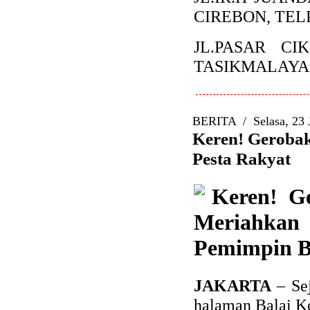
CIREBON, TELP
JL.PASAR C
TASIKMALAYA
BERITA
/
Selasa, 23 
Keren! Gerob
Pesta Rakyat
Keren! G
Meriahka
Pemimpin B
JAKARTA
– Se
halaman Balai Ko