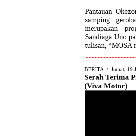
Pantauan Okezo
samping gerob
merupakan pr
Sandiaga Uno pad
tulisan, “MOSA m
BERITA
/
Jumat, 19 J
Serah Terima P
(Viva Motor)