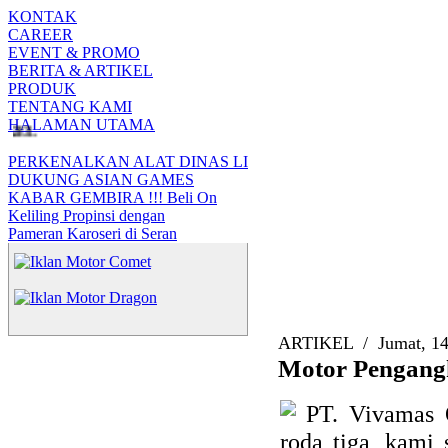
KONTAK
CAREER
EVENT & PROMO
BERITA & ARTIKEL
PRODUK
TENTANG KAMI
HALAMAN UTAMA
EL
PERKENALKAN ALAT DINAS LI
DUKUNG ASIAN GAMES
KABAR GEMBIRA !!! Beli On
Keliling Propinsi dengan
Pameran Karoseri di Seran
ARTIKEL
/
Jumat, 14
Motor Pengang
PT. Vivamas 
roda tiga, kami